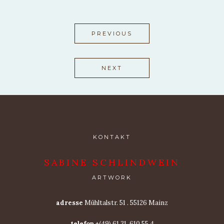
PREVIOUS
NEXT
KONTAKT
SABINE SCHLINDWEIN
ARTWORK
adresse
Mühltalstr. 51 . 55126 Mainz
telefon
+(49) 61 31. 610 55 4